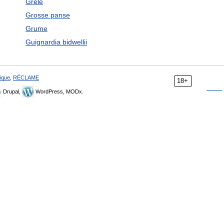
Grêle
Grosse panse
Grume
Guignardia bidwellii
ique
,
RÉCLAME
18+
Drupal,
WordPress, MODx.