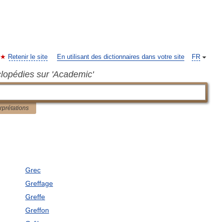
Retenir le site
En utilisant des dictionnaires dans votre site
FR
clopédies sur 'Academic'
erprétations
Grec
Greffage
Greffe
Greffon