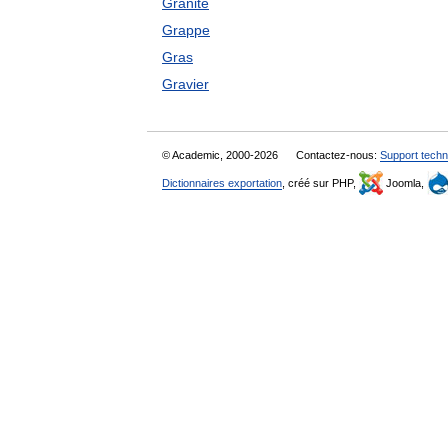
Granite
Grappe
Gras
Gravier
© Academic, 2000-2026
Contactez-nous:
Support techn
Dictionnaires exportation
, créé sur PHP,
Joomla,